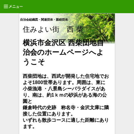
自治会組織図・関連団体・親睦団体
住みよい街 西 柴
横浜市金沢区 西柴団地自
治会のホームページへよ
うこそ
西柴団地は、西武が開発した住宅地でお
よそ1800世帯あります。周囲は、東に
小柴漁港 ・八景島シーパラダイスがあ
り、南は、約1ｋｍの砂浜が
ある海の公
園と
鎌倉時代の史跡 称名寺・金沢文庫に隣
接した位置にあります。
いずれも散歩コースに適した距離にあり
ます。