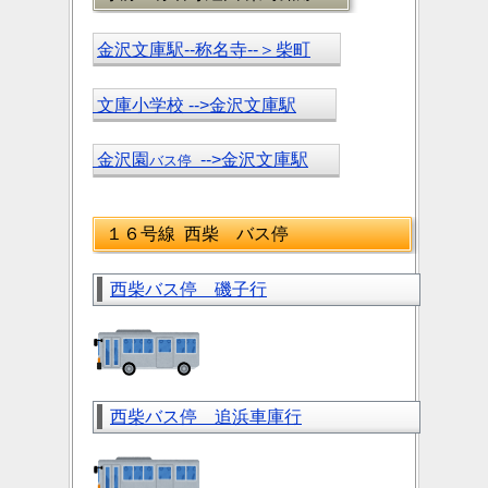
金沢文庫駅--称名寺--＞柴町
文庫小学校 -->金沢文庫駅
金沢園
-->金沢文庫駅
バス停
１６号線 西柴 バス停
西柴バス停 磯子行
西柴バス停 追浜車庫行