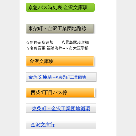
京急バス時刻表 金沢文庫駅
東柴町・金沢工業団地路線
☆新停留所追加 八景島駅歩道橋
☆名称変更 福浦海岸--＞市大医学部
金沢文庫駅
金沢文庫駅-->
東柴町工業団地
西柴4丁目バス停
東柴町・金沢工業団地循環
金沢文庫行