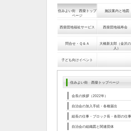
住みよい街 西柴トップ
施設案内と地図
ページ
西柴団地福祉サービス
西柴団地福寿会
問合せ・Ｑ＆Ａ
大橋新太郎（金沢の
人）
子ども向けイベント
住みよい街 西柴トップページ
会長の挨拶（2022年）
自治会の加入手続・各種届出
組長の仕事・ブロック長・各部の仕
自治会の組織図と関連団体