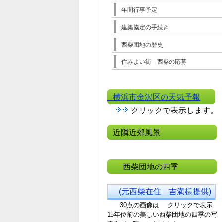
年間行事予定
建築協定の手続き
西柴団地の歴史
住みよい街 西柴の応募
横浜市金沢区の天気予報
クリックで表示します。
近隣近郊風景
西柴団地の四季
(元西柴在住 吉満様提供)
30点の画像は クリックで表示
15年位前の美しい西
柴団地の四季の写