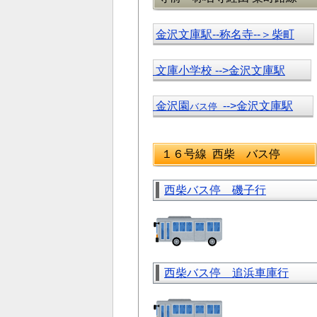
金沢文庫駅--称名寺--＞柴町
文庫小学校 -->金沢文庫駅
金沢園
-->金沢文庫駅
バス停
１６号線 西柴 バス停
西柴バス停 磯子行
西柴バス停 追浜車庫行