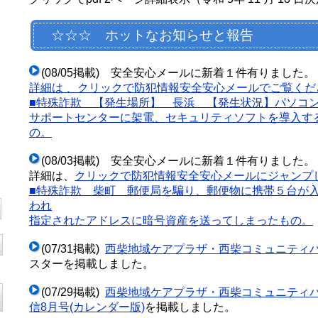
☆☆☆ ホットなお知らせと報告
(08/05掲載) 安全安心メールに新着１件有りまし
詳細は 、クリックで防犯情報安全安心メールでご覧くだ
■特殊詐欺
【発生場所】 長浜
【発生状況】パソコ
サポートセンターに架電、セキュリティソフトを導入す
の。
(08/03掲載) 安全安心メールに新着１件有りました。
詳細は、
クリックで防犯情報安全安心メールにジャンプ
■特殊詐欺 柴町 郵便局を騙り、郵便物に携帯５台が
われ
指定されたアドレスに暗号資産を送ってしまったもの。
(07/31掲載)
西柴地域ケアプラザ・西柴コミュニティ
スターを掲載しました。
(07/29掲載)
西柴地域ケアプラザ・西柴コミュニティ
信8月号(カレンダー版)
を掲載しました。