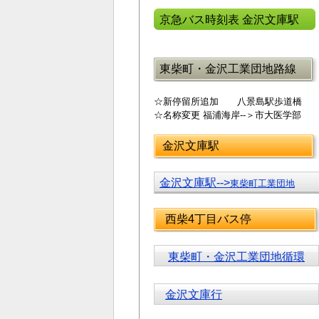
京急バス時刻表 金沢文庫駅
東柴町・金沢工業団地路線
☆新停留所追加 八景島駅歩道橋
☆名称変更 福浦海岸--＞市大医学部
金沢文庫駅
金沢文庫駅-->
東柴町工業団地
西柴4丁目バス停
東柴町・金沢工業団地循環
金沢文庫行