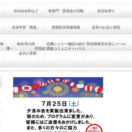
自治会会則など
各部門・委員会の活動
自治会便り
生涯学習「西柴」
西柴防災関連情報
近所のお店と医院
偉
称名寺の四
近隣レジャー施設の紹介
防犯情報安全安心メール
季・ 浮世絵
西柴コミュニティハウス
金沢八景図
事