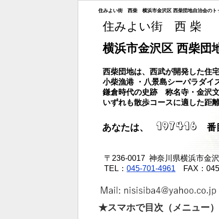
住みよい街 西柴 横浜市金沢区 西柴団地自治会のト
住みよい街 西 柴
横浜市金沢区 西柴団
西柴団地は、西武が開発した住宅
小柴漁港 ・八景島シーパラダイ
鎌倉時代の史跡 称名寺・金沢
いずれも散歩コースに適した距
あなたは、
番目
〒236-0017 神奈川県横浜市金沢区
TEL：
045-701-4961
FAX：045 -
★スマホで目次（メニュー）