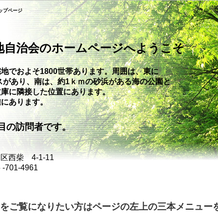
ップページ
地自治会のホームページへようこそ
地でおよそ1800世帯あります。周囲は、東に
スがあり、南は、約1ｋｍの砂浜が
ある海の公園と
文庫に隣接した位置にあります。
離にあります。
の訪問者です。
西柴 4-1-11
701-4961
をご覧になりたい方はページの左上の三本メニュー