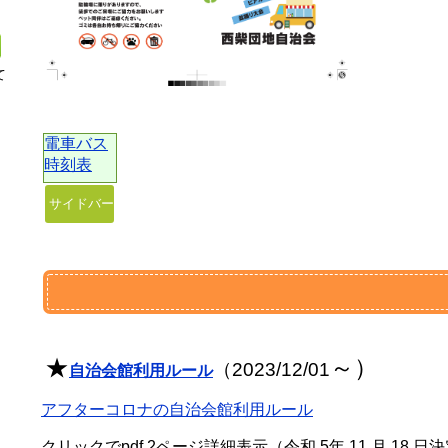
て
日
電車バス
時刻表
サイドバー
★
～）
（2023/12/01
自
治会館
利用ルール
アフターコロナの自治会館利用ルール
クリックでpd
f 2ページ詳細表示（令和 5年 11 月 18