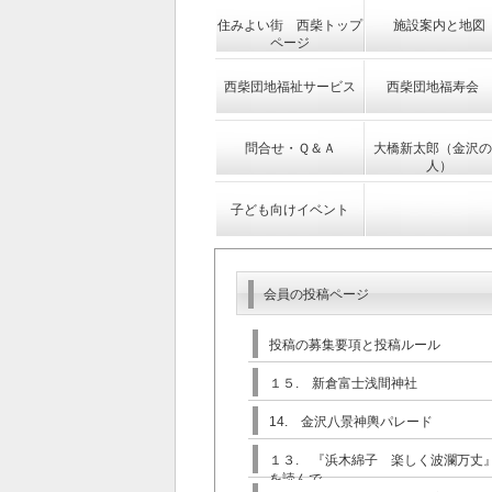
住みよい街 西柴トップ
施設案内と地図
ページ
西柴団地福祉サービス
西柴団地福寿会
問合せ・Ｑ＆Ａ
大橋新太郎（金沢の
人）
子ども向けイベント
会員の投稿ページ
投稿の募集要項と投稿ルール
１５. 新倉富士浅間神社
14. 金沢八景神輿パレード
１３. 『浜木綿子 楽しく波瀾万丈
を読んで