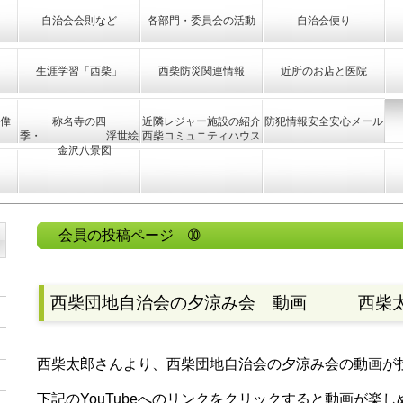
自治会会則など
各部門・委員会の活動
自治会便り
生涯学習「西柴」
西柴防災関連情報
近所のお店と医院
偉
称名寺の四
近隣レジャー施設の紹介
防犯情報安全安心メール
季・ 浮世絵
西柴コミュニティハウス
金沢八景図
会員の投稿ページ ➉
西柴団地自治会の夕涼み会 動画 西柴
西柴太郎さんより、西柴団地自治会の夕涼み会の動画が
』
下記のYouTubeへのリンクをクリックすると動画が楽し