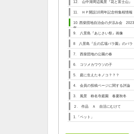
12. 山中湖周辺風景『花と富士山』
11. ＨＰ開設10周年記念特集桜情報
10. 西柴団地自治会の夕涼み会 202
年
9. 八景島『あじさい祭』画像
8 八景島『丘の広場バラ園』のバラ
7. 西柴団地の公園の春
6. コツメカワウソの子
5. 庭に生えたキノコ？？？
4. 会員の投稿ページに関する評論
3. 風景 称名寺庭園 春夏秋冬
２. 作品 Ａ 自活にむけて
1.「ペット」