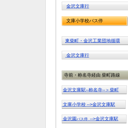
金沢文庫行
文庫小学校バス停
東柴町・金沢工業団地循環
金沢文庫行
寺前・称名寺経由 柴町路線
金沢文庫駅--称名寺--＞柴町
文庫小学校 -->金沢文庫駅
金沢園
-->金沢文庫駅
バス停