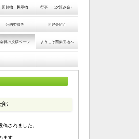
回覧物・掲示物
行事 （夕涼み会）
公的委員等
同好会紹介
会員の投稿ページ
ようこそ西柴団地へ
太郎
投稿されました。
めます。