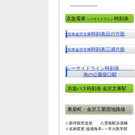
------------------
京急電車
時刻表
シーサイドライン
時刻表品川方面
京急金沢文庫
時刻表三浦方面
京急金沢文庫
シーサイドライン時刻表
海の公園柴口駅
京急バス時刻表 金沢文庫駅
東柴町・金沢工業団地路線
☆新停留所追加 八景島駅歩道橋
☆名称変更 福浦海岸--＞市大医学部