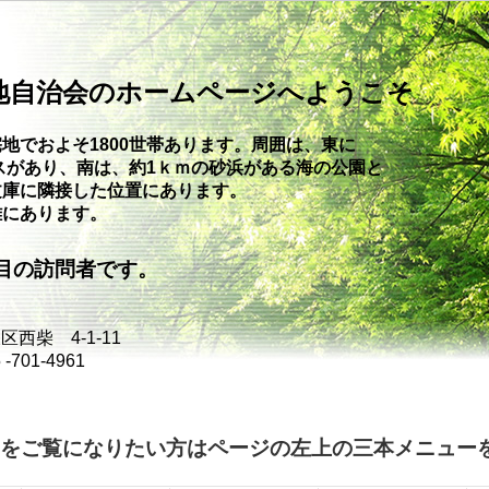
地自治会のホームページへようこそ
地でおよそ1800世帯あります。周囲は、東に
スがあり、南は、約1ｋｍの砂浜が
ある海の公園と
文庫に隣接した位置にあります。
離にあります。
の訪問者です。
西柴 4-1-11
701-4961
をご覧になりたい方はページの左上の三本メニュー