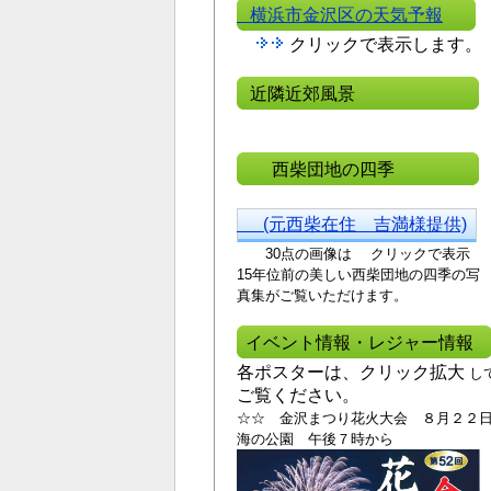
横浜市金沢区の天気予報
クリックで表示します。
近隣近郊風景
西柴団地の四季
(元西柴在住 吉満様提供)
30点の画像は クリックで表示
15年位前の美しい西
柴団地の四季の写
真集がご覧いただけます。
イベント情報・レジャー情報
各ポスターは、クリック拡大
し
ご覧ください。
☆☆ 金沢まつり花火大会 ８月２２
海の公園 午後７時から