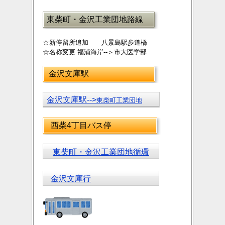
東柴町・金沢工業団地路線
☆新停留所追加 八景島駅歩道橋
☆名称変更 福浦海岸--＞市大医学部
金沢文庫駅
金沢文庫駅-->
東柴町工業団地
西柴4丁目バス停
東柴町・金沢工業団地循環
金沢文庫行