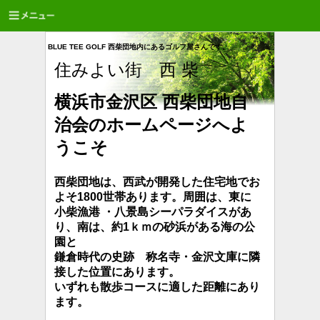
BLUE TEE GOLF 西柴団地内にあるゴルフ屋さんです。
住みよい街 西 柴
横浜市金沢区 西柴団地自
治会のホームページへよ
うこそ
西柴団地は、西武が開発した住宅地でお
よそ1800世帯あります。周囲は、東に
小柴漁港 ・八景島シーパラダイスがあ
り、南は、約1ｋｍの砂浜が
ある海の公
園と
鎌倉時代の史跡 称名寺・金沢文庫に隣
接した位置にあります。
いずれも散歩コースに適した距離にあり
ます。