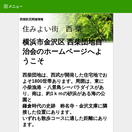
西柴防災関連情報
住みよい街 西 柴
横浜市金沢区 西柴団地自
治会のホームページへよ
うこそ
西柴団地は、西武が開発した住宅地でお
よそ1800世帯あります。周囲は、東に
小柴漁港 ・八景島シーパラダイスがあ
り、南は、約1ｋｍの砂浜が
ある海の公
園と
鎌倉時代の史跡 称名寺・金沢文庫に隣
接した位置にあります。
いずれも散歩コースに適した距離にあり
ます。