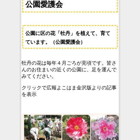
公園愛護会
公園に区の花「牡丹」を植えて、育て
ています。（公園愛護会）
牡丹の花は毎年４月ごろが見頃です。皆さ
んのお住まいの近くの公園に、足を運んで
みてください。
クリックで広報よこはま金沢版よりの記事
を表示