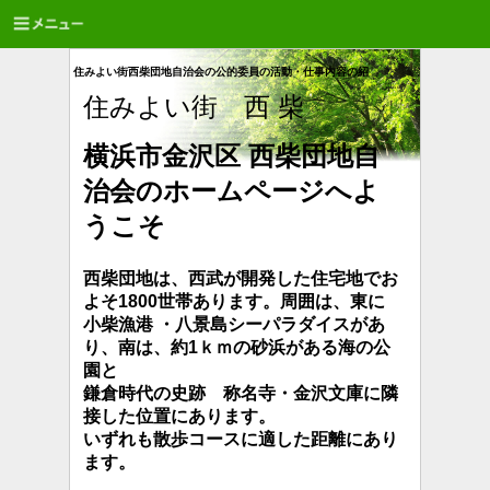
住みよい街西柴団地自治会の公的委員の活動・仕事内容の紹
住みよい街 西 柴
横浜市金沢区 西柴団地自
治会のホームページへよ
うこそ
西柴団地は、西武が開発した住宅地でお
よそ1800世帯あります。周囲は、東に
小柴漁港 ・八景島シーパラダイスがあ
り、南は、約1ｋｍの砂浜が
ある海の公
園と
鎌倉時代の史跡 称名寺・金沢文庫に隣
接した位置にあります。
いずれも散歩コースに適した距離にあり
ます。