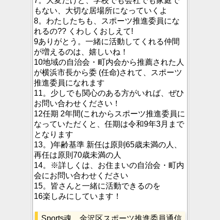
7。大変だけど、学校でも会社でも家庭で
もない、大切な居場所になっていくよ
8。わたしたちも、スポーツ推進委員にな
れるの?? くわしくおしえて!
9ありがとう。一緒に活動してくれる仲間
が増えるのは、嬉しいね！
10地域の自治会・町内会から推薦された人
が横浜市長から委 (任命)されて、スポーツ
推進委員になれます
11。少しでも関心のある方がいれば、ぜひ
お問い合わせください！
12任期 2年間(これからスポーツ推進委員に
なっていただくと、任期は令和9年3月まで
となります
13。)年齢基準 新任は原則65歳未満の人、
再任は原則70歳未満の人
14。※詳しくは、お住まいの自治会・町内
会にお問い合わせください
15。皆さんと一緒に活動できるのを
16楽しみにしています！
Sports魂 金沢区スポーツ推進委員通信