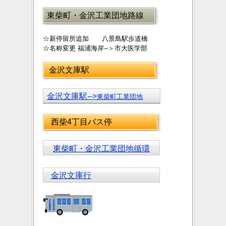
東柴町・金沢工業団地路線
☆新停留所追加 八景島駅歩道橋
☆名称変更 福浦海岸--＞市大医学部
金沢文庫駅
金沢文庫駅-->
東柴町工業団地
西柴4丁目バス停
東柴町・金沢工業団地循環
金沢文庫行