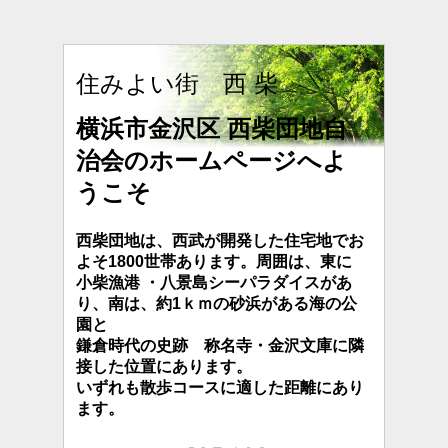
住みよい街 西 柴
横浜市金沢区 西柴団地自
治会のホームページへよ
うこそ
西柴団地は、西武が開発した住宅地でお
よそ1800世帯あります。周囲は、東に
小柴漁港 ・八景島シーパラダイスがあ
り、南は、約1ｋｍの砂浜が
ある海の公
園と
鎌倉時代の史跡 称名寺・金沢文庫に隣
接した位置にあります。
いずれも散歩コースに適した距離にあり
ます。