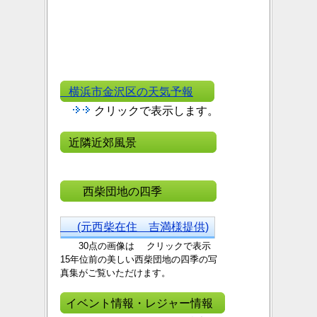
横浜市金沢区の天気予報
クリックで表示します。
近隣近郊風景
西柴団地の四季
(元西柴在住 吉満様提供)
30点の画像は クリックで表示
15年位前の美しい西
柴団地の四季の写
真集がご覧いただけます。
イベント情報・レジャー情報