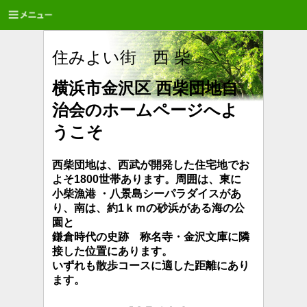
住みよい街 西 柴
横浜市金沢区 西柴団地自
治会のホームページへよ
うこそ
西柴団地は、西武が開発した住宅地でお
よそ1800世帯あります。周囲は、東に
小柴漁港 ・八景島シーパラダイスがあ
り、南は、約1ｋｍの砂浜が
ある海の公
園と
鎌倉時代の史跡 称名寺・金沢文庫に隣
接した位置にあります。
いずれも散歩コースに適した距離にあり
ます。