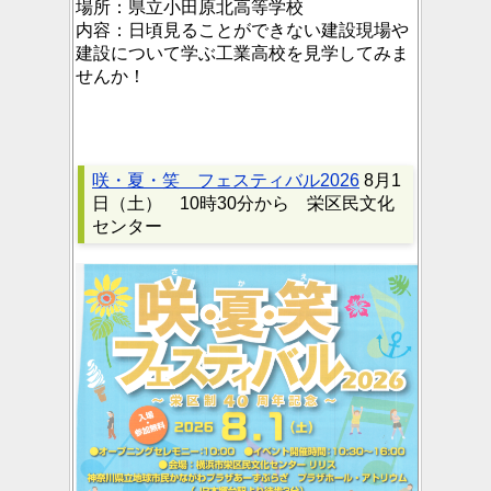
場所：
県立小田原北高等学校
内容：
日頃見ることができない建設現場や
建設について学ぶ工業高校を見学してみま
せんか！
咲・夏・笑 フェスティバル2026
8月1
日（土） 10時30分から 栄区民文化
センター