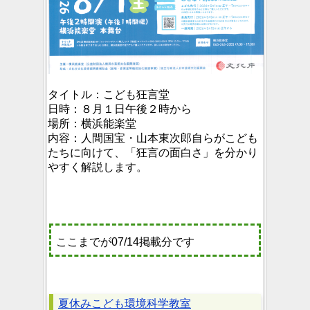
タイトル：
こども狂言堂
日時：
８月１日午後２時から
場所：
横浜能楽堂
内容：
人間国宝・山本東次郎自らがこども
たちに向けて、「狂言の面白さ」を分かり
やすく解説します。
ここまでが07/14掲載分です
夏休みこども環境科学教室