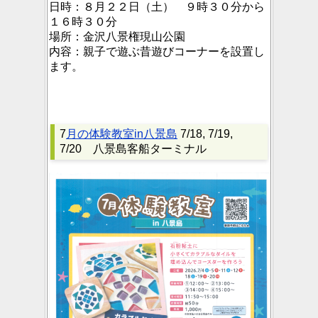
日時：
８月２２日（土） ９時３０分から
１６時３０分
場所：
金沢八景権現山公園
内容：
親子で遊ぶ昔遊びコーナーを設置し
ます。
7
月の体験教室in八景島
7/18, 7/19,
7/20 八景島客船ターミナル