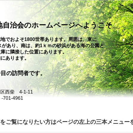
地自治会のホームページへようこそ
地でおよそ1800世帯あります。周囲は、東に
スがあり、南は、約1ｋｍの砂浜が
ある海の公園と
文庫に隣接した位置にあります。
離にあります。
目の訪問者です。
西柴 4-1-11
701-4961
をご覧になりたい方はページの左上の三本メニュー