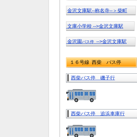
金沢文庫駅--称名寺--＞柴町
文庫小学校 -->金沢文庫駅
金沢園
-->金沢文庫駅
バス停
１６号線 西柴 バス停
西柴バス停 磯子行
西柴バス停 追浜車庫行