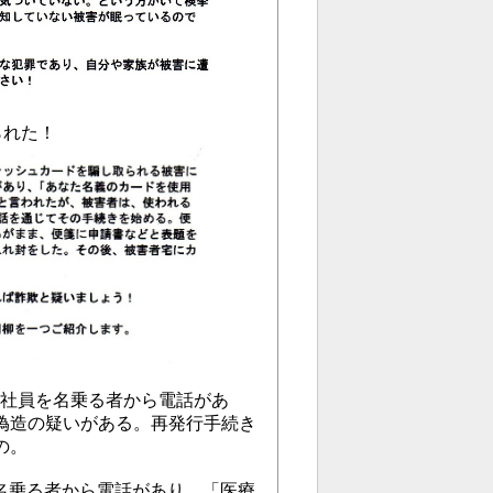
られた！
販店社員を名乗る者から電話があ
偽造の疑いがある。再発行手続き
の。
を名乗る者から電話があり、「医療