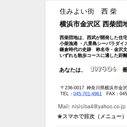
住みよい街 西 柴
横浜市金沢区 西柴団
西柴団地は、西武が開発した住宅
小柴漁港 ・八景島シーパラダイ
鎌倉時代の史跡 称名寺・金沢
いずれも散歩コースに適した距
あなたは、
番
〒236-0017 神奈川県横浜市金沢区
TEL：
045-701-4961
FAX：045 -
★スマホで目次（メニュー）