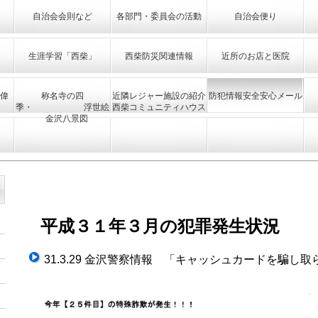
自治会会則など
各部門・委員会の活動
自治会便り
生涯学習「西柴」
西柴防災関連情報
近所のお店と医院
偉
称名寺の四
近隣レジャー施設の紹介
防犯情報安全安心メール
季・ 浮世絵
西柴コミュニティハウス
金沢八景図
平成３１年３月の犯罪発生状況
31.3.29 金沢警察情報 「キャッシュカードを騙し取