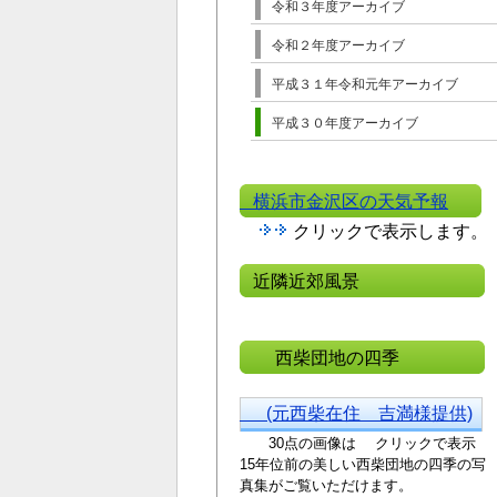
令和３年度アーカイブ
令和２年度アーカイブ
平成３１年令和元年アーカイブ
平成３０年度アーカイブ
横浜市金沢区の天気予報
クリックで表示します。
近隣近郊風景
西柴団地の四季
(元西柴在住 吉満様提供)
30点の画像は クリックで表示
15年位前の美しい西
柴団地の四季の写
真集がご覧いただけます。