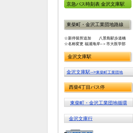
京急バス時刻表 金沢文庫駅
東柴町・金沢工業団地路線
☆新停留所追加 八景島駅歩道橋
☆名称変更 福浦海岸--＞市大医学部
金沢文庫駅
金沢文庫駅-->
東柴町工業団地
西柴4丁目バス停
東柴町・金沢工業団地循環
金沢文庫行