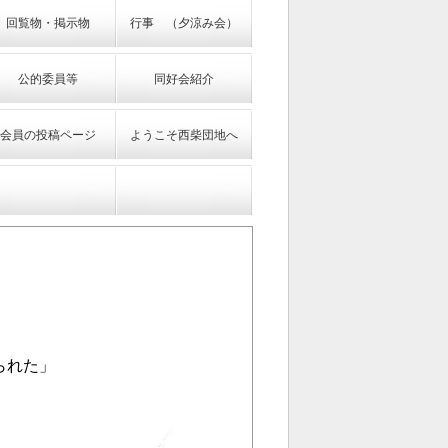
回覧物・掲示物
行事 （夕涼み会）
公的委員等
同好会紹介
会員の投稿ページ
ようこそ西柴団地へ
られた」