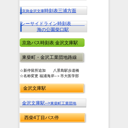
時刻表三浦方面
京急金沢文庫
シーサイドライン時刻表
海の公園柴口駅
京急バス時刻表 金沢文庫駅
東柴町・金沢工業団地路線
☆新停留所追加 八景島駅歩道橋
☆名称変更 福浦海岸--＞市大医学部
金沢文庫駅
金沢文庫駅-->
東柴町工業団地
西柴4丁目バス停