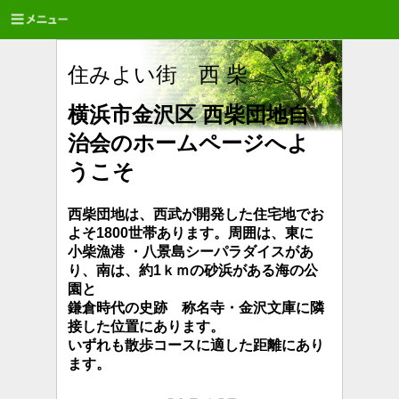
住みよい街 西 柴
横浜市金沢区 西柴団地自
治会のホームページへよ
うこそ
西柴団地は、西武が開発した住宅地でお
よそ1800世帯あります。周囲は、東に
小柴漁港 ・八景島シーパラダイスがあ
り、南は、約1ｋｍの砂浜が
ある海の公
園と
鎌倉時代の史跡 称名寺・金沢文庫に隣
接した位置にあります。
いずれも散歩コースに適した距離にあり
ます。