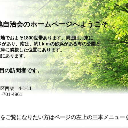
地自治会のホームページへようこそ
地でおよそ1800世帯あります。周囲は、東に
スがあり、南は、約1ｋｍの砂浜が
ある海の公園と
文庫に隣接した位置にあります。
離にあります。
目の訪問者です。
西柴 4-1-11
701-4961
をご覧になりたい方はページの左上の三本メニュー