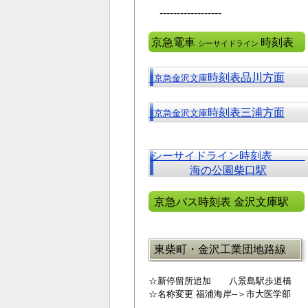
------------------
京急電車
時刻表
シーサイドライン
時刻表品川方面
京急金沢文庫
時刻表三浦方面
京急金沢文庫
シーサイドライン時刻表
海の公園柴口駅
京急バス時刻表 金沢文庫駅
東柴町・金沢工業団地路線
☆新停留所追加 八景島駅歩道橋
☆名称変更 福浦海岸--＞市大医学部