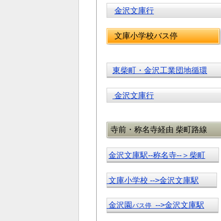
金沢文庫行
文庫小学校バス停
東柴町・金沢工業団地循環
金沢文庫行
寺前・称名寺経由 柴町路線
金沢文庫駅--称名寺--＞柴町
文庫小学校 -->金沢文庫駅
金沢園
-->金沢文庫駅
バス停