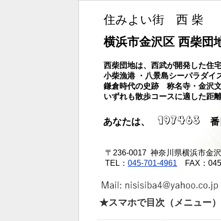
住みよい街 西 柴
横浜市金沢区 西柴団
西柴団地は、西武が開発した住宅
小柴漁港 ・八景島シーパラダイ
鎌倉時代の史跡 称名寺・金沢
いずれも散歩コースに適した距
あなたは、
番
〒236-0017 神奈川県横浜市金沢区
TEL：
045-701-4961
FAX：045 -
★スマホで目次（メニュー）