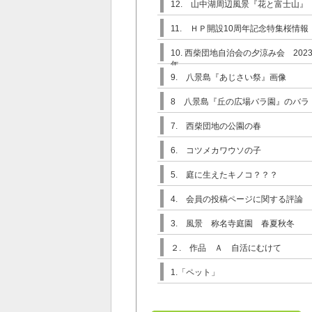
12. 山中湖周辺風景『花と富士山』
11. ＨＰ開設10周年記念特集桜情報
10. 西柴団地自治会の夕涼み会 202
年
9. 八景島『あじさい祭』画像
8 八景島『丘の広場バラ園』のバラ
7. 西柴団地の公園の春
6. コツメカワウソの子
5. 庭に生えたキノコ？？？
4. 会員の投稿ページに関する評論
3. 風景 称名寺庭園 春夏秋冬
２. 作品 Ａ 自活にむけて
1.「ペット」