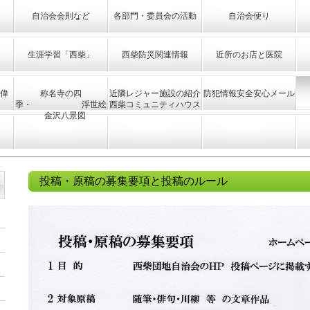
自治会会則など
各部門・委員会の活動
自治会便り
生涯学習「西柴」
西柴防災関連情報
近所のお店と医院
偉
称名寺の四
近隣レジャー施設の紹介
防犯情報安全安心メール
季・ 浮世絵
西柴コミュニティハウス
金沢八景図
投稿・原稿の募集要項と投稿のルール
』