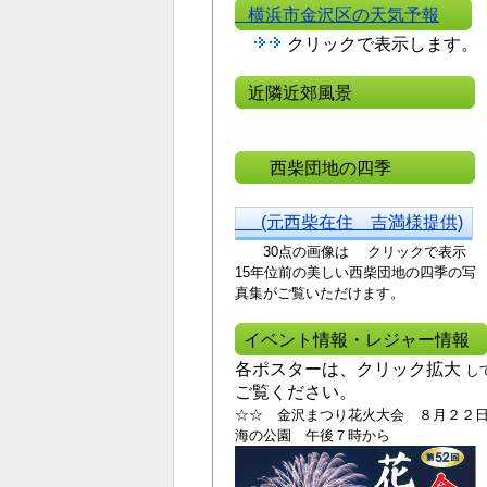
横浜市金沢区の天気予報
クリックで表示します。
近隣近郊風景
西柴団地の四季
(元西柴在住 吉満様提供)
30点の画像は クリックで表示
15年位前の美しい西
柴団地の四季の写
真集がご覧いただけます。
イベント情報・レジャー情報
各ポスターは、クリック拡大
し
ご覧ください。
☆☆ 金沢まつり花火大会 ８月２２
海の公園 午後７時から