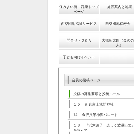
住みよい街 西柴トップ
施設案内と地図
ページ
西柴団地福祉サービス
西柴団地福寿会
問合せ・Ｑ＆Ａ
大橋新太郎（金沢の
人）
子ども向けイベント
会員の投稿ページ
投稿の募集要項と投稿ルール
１５. 新倉富士浅間神社
14. 金沢八景神輿パレード
１３. 『浜木綿子 楽しく波瀾万丈
を読んで