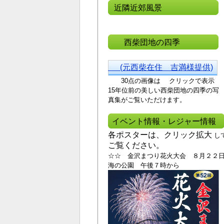
近隣近郊風景
西柴団地の四季
(元西柴在住 吉満様提供)
30点の画像は クリックで表示
15年位前の美しい西
柴団地の四季の写
真集がご覧いただけます。
イベント情報・レジャー情報
各ポスターは、クリック拡大
し
ご覧ください。
☆☆ 金沢まつり花火大会 ８月２２
海の公園 午後７時から