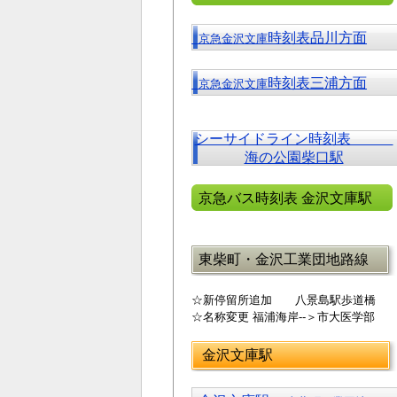
時刻表品川方面
京急金沢文庫
時刻表三浦方面
京急金沢文庫
シーサイドライン時刻表
海の公園柴口駅
京急バス時刻表 金沢文庫駅
東柴町・金沢工業団地路線
☆新停留所追加 八景島駅歩道橋
☆名称変更 福浦海岸--＞市大医学部
金沢文庫駅