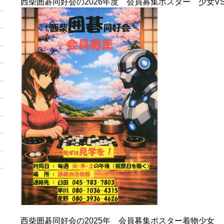
西柴囲碁同好会の2026年度 会員募集ポスター 少女V
西柴囲碁同好会の2025年 会員募集ポスター着物少女