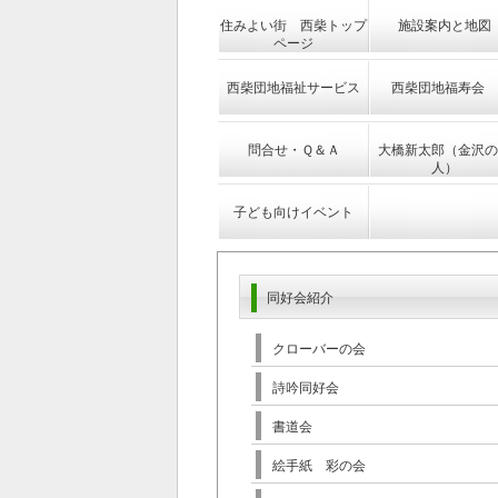
住みよい街 西柴トップ
施設案内と地図
ページ
西柴団地福祉サービス
西柴団地福寿会
問合せ・Ｑ＆Ａ
大橋新太郎（金沢の
人）
子ども向けイベント
同好会紹介
クローバーの会
詩吟同好会
書道会
絵手紙 彩の会