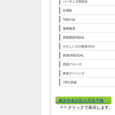
ハーモニカ同好会
自彊術
写経の会
健康麻雀
西柴囲碁同好会
やさしいヨガ教室2014
西柴ONEGOAL
西柴アローズ
西柴グリーンズ
78FC西柴
横浜市金沢区の天気予報
クリックで表示します。