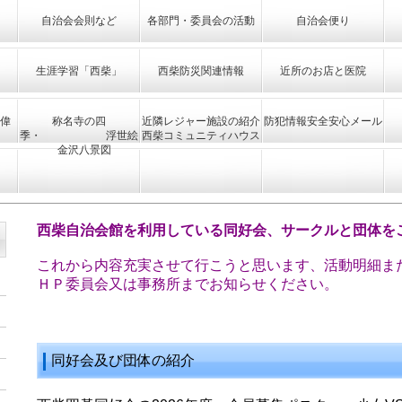
自治会会則など
各部門・委員会の活動
自治会便り
生涯学習「西柴」
西柴防災関連情報
近所のお店と医院
偉
称名寺の四
近隣レジャー施設の紹介
防犯情報安全安心メール
季・ 浮世絵
西柴コミュニティハウス
金沢八景図
西柴自治会館を利用している同好会、サークルと団体を
これから内容充実させて行こうと思います、活動明細ま
ＨＰ委員会又は事務所までお知らせください。
同好会及び団体の紹介