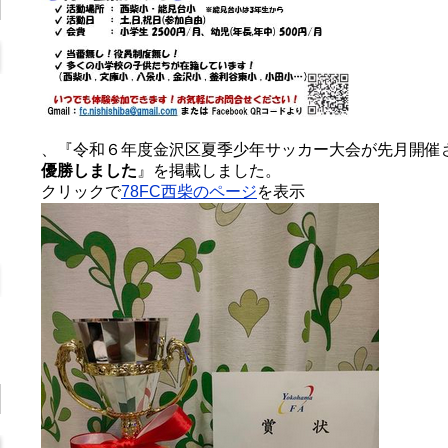
、『
令和６年度金沢区夏季少年サッカー大会が先月開催
優勝しました
』を掲載しました。
クリックで
78FC西柴のページ
を表示