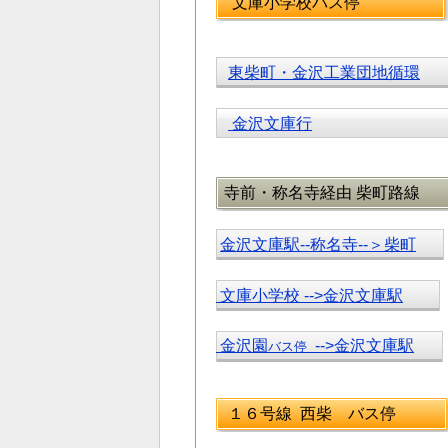
文庫小学校バス停
東柴町・金沢工業団地循環
金沢文庫行
寺前・称名寺経由 柴町路線
金沢文庫駅--称名寺--＞柴町
文庫小学校 -->金沢文庫駅
金沢園
-->金沢文庫駅
バス停
１６号線 西柴 バス停