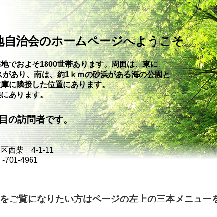
地自治会のホームページへようこそ
地でおよそ1800世帯あります。周囲は、東に
スがあり、南は、約1ｋｍの砂浜が
ある海の公園と
文庫に隣接した位置にあります。
離にあります。
目の訪問者です。
西柴 4-1-11
701-4961
をご覧になりたい方はページの左上の三本メニュー