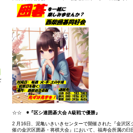
て
日
☆☆
◉『区シ連囲碁大会 A級戦で優勝』
2 月16日、泥亀いきいきセンターで開催された『金沢
催の金沢区囲碁・将棋大会』において、福寿会所属の臼田