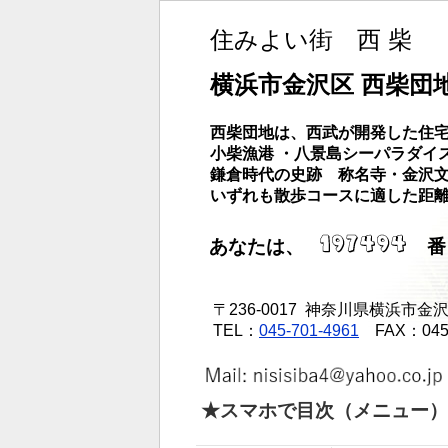
住みよい街 西 柴
横浜市金沢区 西柴団
西柴団地は、西武が開発した住宅
小柴漁港 ・八景島シーパラダイ
鎌倉時代の史跡 称名寺・金沢
いずれも散歩コースに適した距
あなたは、
番
〒236-0017 神奈川県横浜市金沢区
TEL：
045-701-4961
FAX：045 -
★スマホで目次（メニュー）