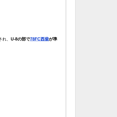
され、
U-8の部で
78FC西
柴
が準