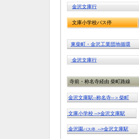
金沢文庫行
文庫小学校バス停
東柴町・金沢工業団地循環
金沢文庫行
寺前・称名寺経由 柴町路線
金沢文庫駅--称名寺--＞柴町
文庫小学校 -->金沢文庫駅
金沢園
-->金沢文庫駅
バス停