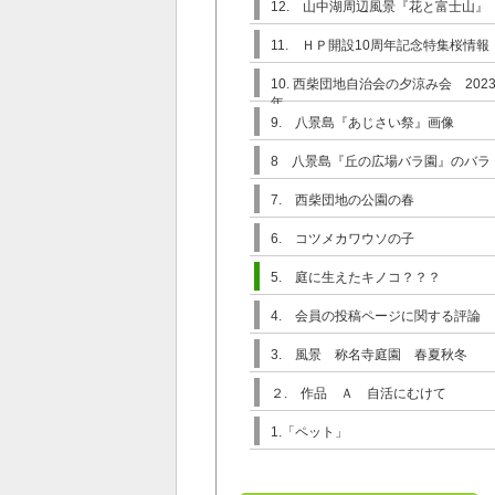
12. 山中湖周辺風景『花と富士山』
11. ＨＰ開設10周年記念特集桜情報
10. 西柴団地自治会の夕涼み会 202
年
9. 八景島『あじさい祭』画像
8 八景島『丘の広場バラ園』のバラ
7. 西柴団地の公園の春
6. コツメカワウソの子
5. 庭に生えたキノコ？？？
4. 会員の投稿ページに関する評論
3. 風景 称名寺庭園 春夏秋冬
２. 作品 Ａ 自活にむけて
1.「ペット」