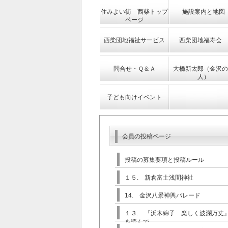
住みよい街 西柴トップ
施設案内と地図
ページ
西柴団地福祉サービス
西柴団地福寿会
問合せ・Ｑ＆Ａ
大橋新太郎（金沢の
人）
子ども向けイベント
会員の投稿ページ
投稿の募集要項と投稿ルール
１５. 新倉富士浅間神社
14. 金沢八景神輿パレード
１３. 『浜木綿子 楽しく波瀾万丈
を読んで