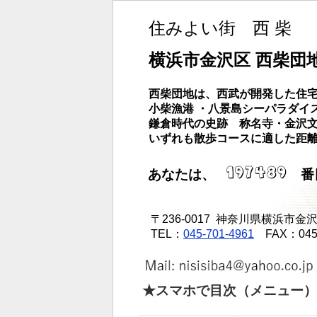
住みよい街 西 柴
横浜市金沢区 西柴団
西柴団地は、西武が開発した住宅
小柴漁港 ・八景島シーパラダイ
鎌倉時代の史跡 称名寺・金沢
いずれも散歩コースに適した距
あなたは、
番
〒236-0017 神奈川県横浜市金沢区
TEL：
045-701-4961
FAX：045 -
★スマホで目次（メニュー）