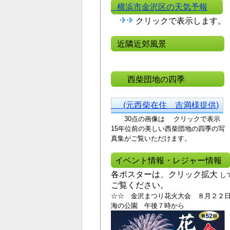
横浜市金沢区の天気予報
クリックで表示します。
近隣近郊風景
西柴団地の四季
(元西柴在住 吉満様提供)
30点の画像は クリックで表示
15年位前の美しい西
柴団地の四季の写
真集がご覧いただけます。
イベント情報・レジャー情報
各ポスターは、クリック拡大
し
ご覧ください。
☆☆ 金沢まつり花火大会 ８月２２
海の公園 午後７時から