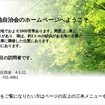
地自治会のホームページへようこそ
地でおよそ1800世帯あります。周囲は、東に
スがあり、南は、約1ｋｍの砂浜が
ある海の公園と
文庫に隣接した位置にあります。
離にあります。
目の訪問者です。
西柴 4-1-11
701-4961
をご覧になりたい方はページの左上の三本メニュー