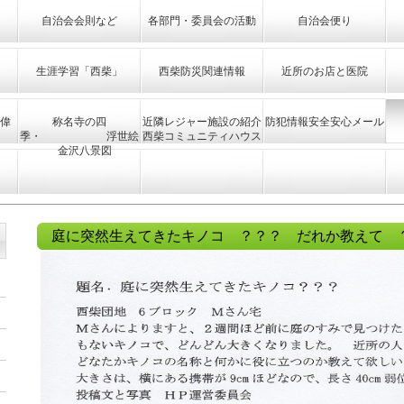
自治会会則など
各部門・委員会の活動
自治会便り
生涯学習「西柴」
西柴防災関連情報
近所のお店と医院
偉
称名寺の四
近隣レジャー施設の紹介
防犯情報安全安心メール
季・ 浮世絵
西柴コミュニティハウス
金沢八景図
庭に突然生えてきたキノコ ？？？ だれか教えて 
』