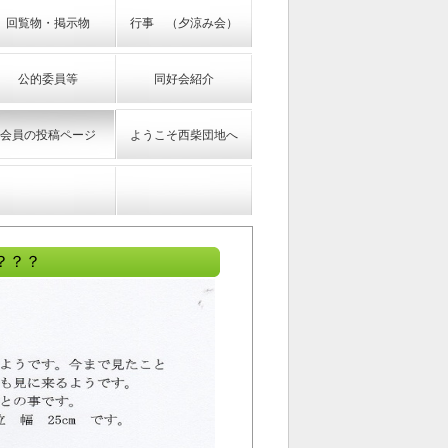
回覧物・掲示物
行事 （夕涼み会）
公的委員等
同好会紹介
会員の投稿ページ
ようこそ西柴団地へ
？？？