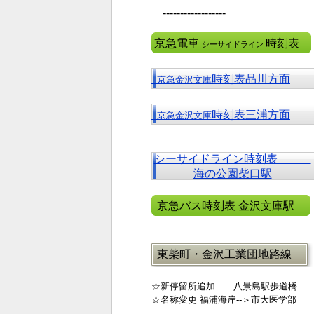
------------------
京急電車
時刻表
シーサイドライン
時刻表品川方面
京急金沢文庫
時刻表三浦方面
京急金沢文庫
シーサイドライン時刻表
海の公園柴口駅
京急バス時刻表 金沢文庫駅
東柴町・金沢工業団地路線
☆新停留所追加 八景島駅歩道橋
☆名称変更 福浦海岸--＞市大医学部