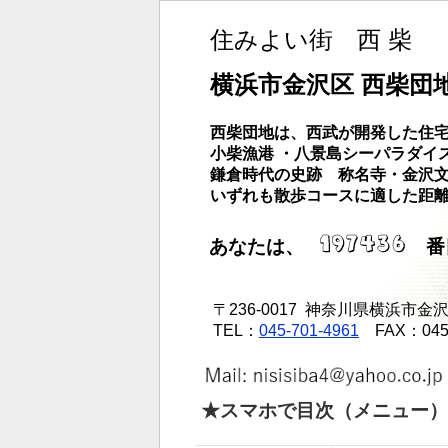
住みよい街 西 柴
横浜市金沢区 西柴団
西柴団地は、西武が開発した住宅
小柴漁港 ・八景島シーパラダイ
鎌倉時代の史跡 称名寺・金沢
いずれも散歩コースに適した距
あなたは、
番
〒236-0017 神奈川県横浜市金沢区
TEL：
045-701-4961
FAX：045 -
★スマホで目次（メニュー）