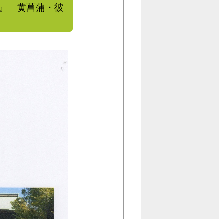
』 黄菖蒲・彼