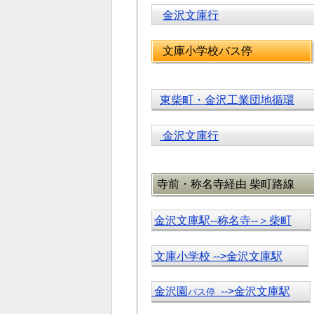
金沢文庫行
文庫小学校バス停
東柴町・金沢工業団地循環
金沢文庫行
寺前・称名寺経由 柴町路線
金沢文庫駅--称名寺--＞柴町
文庫小学校 -->金沢文庫駅
金沢園
-->金沢文庫駅
バス停