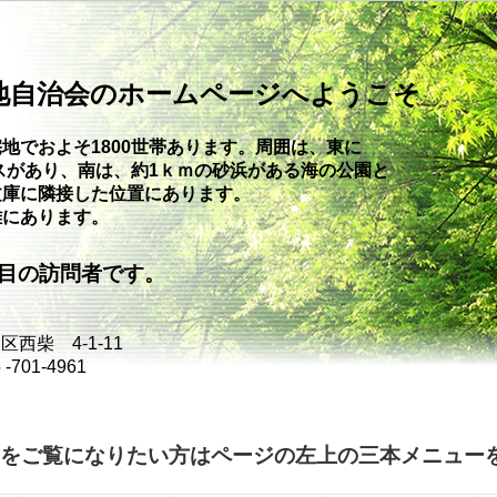
地自治会のホームページへようこそ
地でおよそ1800世帯あります。周囲は、東に
スがあり、南は、約1ｋｍの砂浜が
ある海の公園と
文庫に隣接した位置にあります。
離にあります。
目の訪問者です。
西柴 4-1-11
701-4961
をご覧になりたい方はページの左上の三本メニュー