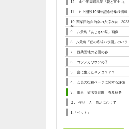
12. 山中湖周辺風景『花と富士山』
11. ＨＰ開設10周年記念特集桜情報
10. 西柴団地自治会の夕涼み会 202
年
9. 八景島『あじさい祭』画像
8 八景島『丘の広場バラ園』のバラ
7. 西柴団地の公園の春
6. コツメカワウソの子
5. 庭に生えたキノコ？？？
4. 会員の投稿ページに関する評論
3. 風景 称名寺庭園 春夏秋冬
２. 作品 Ａ 自活にむけて
1.「ペット」