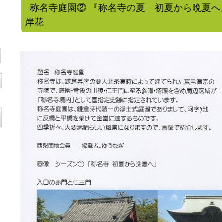
称名寺庭園⓶ 『称名寺の夏 初夏から晩夏へ
岸花