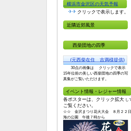
横浜市金沢区の天気予報
クリックで表示します。
近隣近郊風景
西柴団地の四季
(元西柴在住 吉満様提供)
30点の画像は クリックで表示
15年位前の美しい西
柴団地の四季の写
真集がご覧いただけます。
イベント情報・レジャー情報
各ポスターは、クリック拡大
し
ご覧ください。
☆☆ 金沢まつり花火大会 ８月２２
海の公園 午後７時から