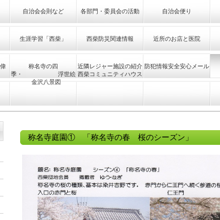
自治会会則など
各部門・委員会の活動
自治会便り
生涯学習「西柴」
西柴防災関連情報
近所のお店と医院
偉
称名寺の四
近隣レジャー施設の紹介
防犯情報安全安心メール
季・ 浮世絵
西柴コミュニティハウス
金沢八景図
称名寺庭園① 「称名寺の春 桜のシーズン」
』