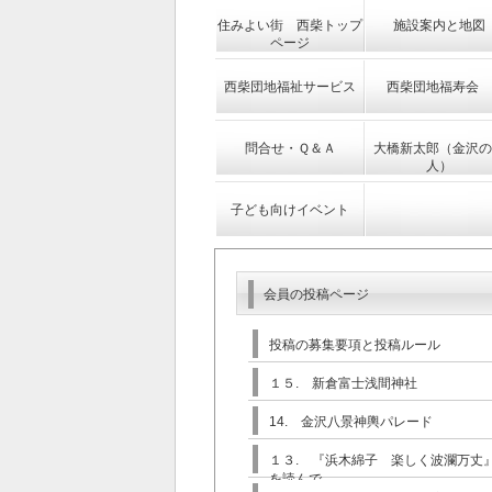
住みよい街 西柴トップ
施設案内と地図
ページ
西柴団地福祉サービス
西柴団地福寿会
問合せ・Ｑ＆Ａ
大橋新太郎（金沢の
人）
子ども向けイベント
会員の投稿ページ
投稿の募集要項と投稿ルール
１５. 新倉富士浅間神社
14. 金沢八景神輿パレード
１３. 『浜木綿子 楽しく波瀾万丈
を読んで