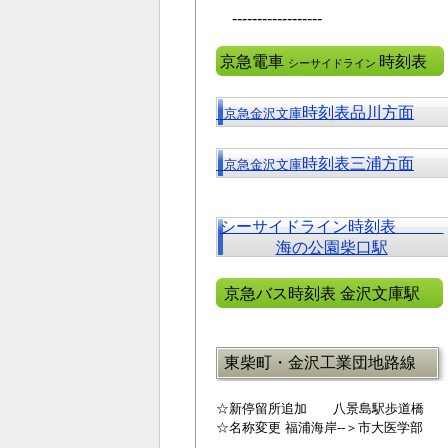
------------------
京急電車
時刻表
シーサイドライン
時刻表品川方面
京急金沢文庫
時刻表三浦方面
京急金沢文庫
シーサイドライン時刻表
海の公園柴口駅
京急バス時刻表 金沢文庫駅
東柴町・金沢工業団地路線
☆新停留所追加 八景島駅歩道橋
☆名称変更 福浦海岸--＞市大医学部