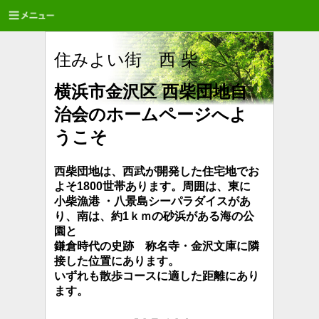
住みよい街 西 柴
横浜市金沢区 西柴団地自
治会のホームページへよ
うこそ
西柴団地は、西武が開発した住宅地でお
よそ1800世帯あります。周囲は、東に
小柴漁港 ・八景島シーパラダイスがあ
り、南は、約1ｋｍの砂浜が
ある海の公
園と
鎌倉時代の史跡 称名寺・金沢文庫に隣
接した位置にあります。
いずれも散歩コースに適した距離にあり
ます。