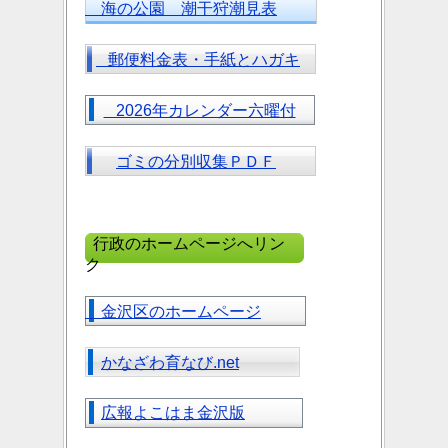
海の公園 潮干狩潮見表
郵便料金表・手紙とハガキ
2026年カレンダー六曜付
ゴミの分別収集ＰＤＦ
行政のホームページへリン
ク
金沢区のホームページ
かなざわ育なび.net
広報よこはま金沢版