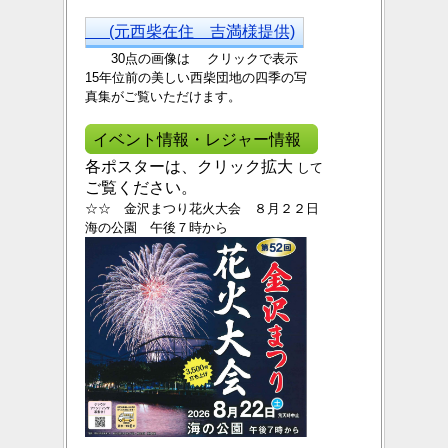
(元西柴在住 吉満様提供)
30点の画像は クリックで表示
15年位前の美しい西
柴団地の四季の写
真集がご覧いただけます。
イベント情報・レジャー情報
各ポスターは、クリック拡大
して
ご覧ください。
☆☆ 金沢まつり花火大会 ８月２２日
海の公園 午後７時から