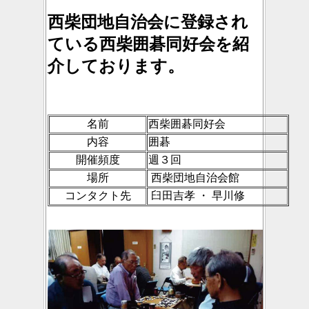
西柴団地自治会に登録され
ている
西柴囲碁同好会
を紹
介しております。
名前
西柴囲碁同好会
内容
囲碁
開催頻度
週３回
場所
西柴団地自治会館
コンタクト先
臼田吉孝 ・ 早川修