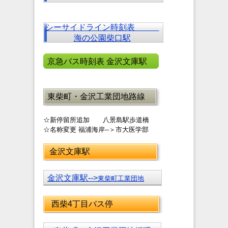
シーサイドライン時刻表
海の公園柴口駅
京急バス時刻表 金沢文庫駅
東柴町・金沢工業団地路線
☆新停留所追加 八景島駅歩道橋
☆名称変更 福浦海岸--＞市大医学部
金沢文庫駅
金沢文庫駅-->
東柴町工業団地
西柴4丁目バス停