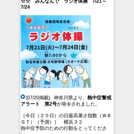
☆☆ みんなんで ラジオ体操 7/21～
7/24
(07/20掲載) 神奈川県より、
熱中症警戒
アラート 第2号
が発令されました。
［今日（２０日）の日最高暑さ指数（ＷＢ
ＧＴ）（予測）］ 横浜３２
熱中症予防のための行動をとってくださ