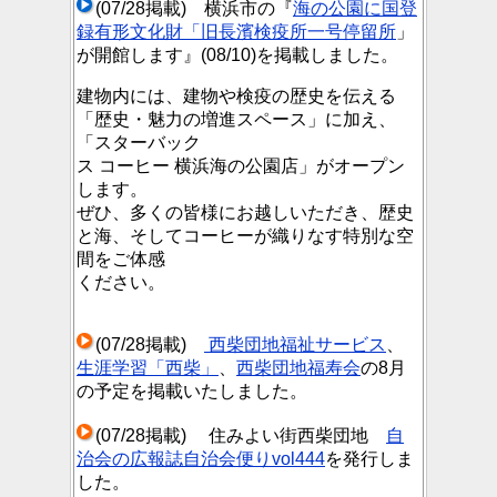
(07/28掲載) 横浜市の『
海の公園に国登
録有形文化財「旧長濱検疫所一号停留所
」
が開館します』(08/10)を掲載しました。
建物内には、建物や検疫の歴史を伝える
「歴史・魅力の増進スペース」に加え、
「スターバック
ス コーヒー 横浜海の公園店」がオープン
します。
ぜひ、多くの皆様にお越しいただき、歴史
と海、そしてコーヒーが織りなす特別な空
間をご体感
ください。
(07/28掲載)
西柴団地福祉サービス
、
生涯学習「西柴」
、
西柴団地福寿会
の8月
の予定を掲載いたしました。
(07/28掲載) 住みよい街西柴団地
自
治会の広報誌自治会便りvol444
を発行しま
した。