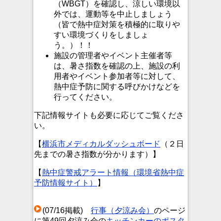
（WBGT）を確認し、涼しい環境以
外では、運動等を中止しましょう
（皆で熱中症対策を積極的に取りや
すい環境づくりをしましょ
う。）！！
施設の管理者やイベント主催者等
は、暑さ指数を確認の上、施設の利
用者やイベント参加者等に対して、
熱中症予防に関する呼びかけなどを
行ってください。
下記情報サイトも必要に応じてご覧くださ
い。
【
横浜市メディカルダッシュボード
（２日
先までの暑さ指数が分かります）】
【
熱中症警戒アラート情報（環境省熱中症
予防情報サイト）
】
(07/16掲載)
行事（夕涼み会）
のページ
に第49回夕涼み会の
キッチンカーのポスタ