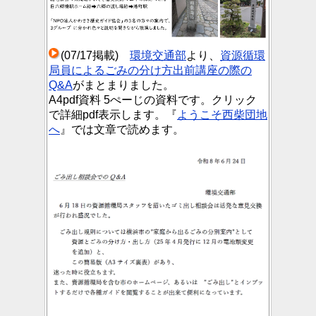
(07/17掲載)
環境交通部
より、
資源循環
局員によるごみの分け方出前講座の際の
Q&A
がまとまりました。
A4pdf資料 5ぺーじの資料です。クリック
で詳細pdf表示します。『
ようこそ西柴団地
へ
』では文章で読めます。