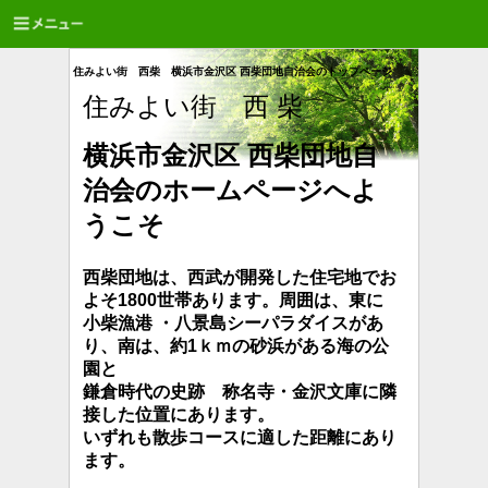
住みよい街 西柴 横浜市金沢区 西柴団地自治会のトップページ
住みよい街 西 柴
横浜市金沢区 西柴団地自
治会のホームページへよ
うこそ
西柴団地は、西武が開発した住宅地でお
よそ1800世帯あります。周囲は、東に
小柴漁港 ・八景島シーパラダイスがあ
り、南は、約1ｋｍの砂浜が
ある海の公
園と
鎌倉時代の史跡 称名寺・金沢文庫に隣
接した位置にあります。
いずれも散歩コースに適した距離にあり
ます。