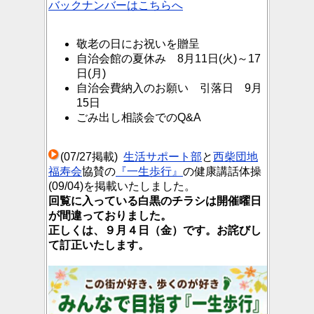
バックナンバーはこちらへ
敬老の日にお祝いを贈呈
自治会館の夏休み 8月11日(火)～17
日(月)
自治会費納入のお願い 引落日 9月
15日
ごみ出し相談会でのQ&A
(07/27掲載)
生活サポート部
と
西柴団地
福寿会
協賛の
『一生歩行』
の健康講話体操
(09/04)を掲載いたしました。
回覧に入っている白黒のチラシは開催曜日
が間違っておりました。
正しくは、９月４日（金）です。お詫びし
て訂正いたします。