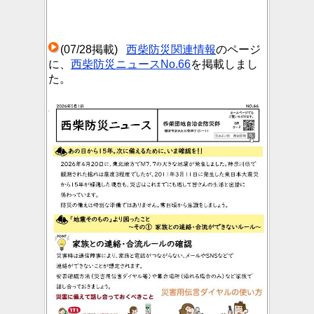
(07/28掲載)
西柴防災関連情報
のページ
に、
西柴防災ニュースNo.66
を掲載しまし
た。