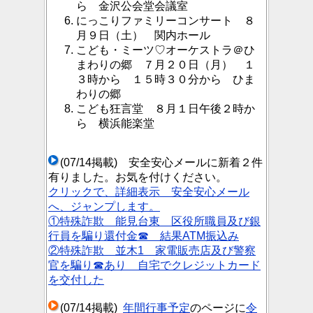
ら 金沢公会堂会議室
にっこりファミリーコンサート ８
月９日（土） 関内ホール
こども・ミーツ♡オーケストラ＠ひ
まわりの郷 ７月２０日（月） １
３時から １５時３０分から ひま
わりの郷
こども狂言堂 ８月１日午後２時か
ら 横浜能楽堂
(07/14掲載) 安全安心メールに新着２件
有りました。お気を付けください。
クリックで、詳細表示 安全安心メール
へ、ジャンプします。
①特殊詐欺 能見台東 区役所職員及び銀
行員を騙り還付金☎ 結果ATM振込み
②特殊詐欺 並木1 家電販売店及び警察
官を騙り☎あり 自宅でクレジットカード
を交付した
(07/14掲載)
年間行事予定
のページに
令