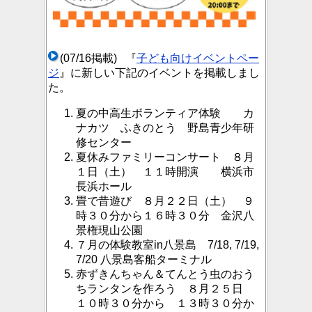
(07/16掲載) 『
子ども向けイベントペー
ジ
』に新しい下記のイベントを掲載しまし
た。
夏の中高生ボランティア体験 カ
ナカツ ふきのとう 野島青少年研
修センター
夏休みファミリーコンサート ８月
１日（土） １１時開演 横浜市
長浜ホール
畳で昔遊び ８月２２日（土） ９
時３０分から１６時３０分 金沢八
景権現山公園
７月の体験教室in八景島 7/18, 7/19,
7/20 八景島客船ターミナル
赤ずきんちゃん＆てんとう虫のおう
ちランタンを作ろう ８月２５日
１０時３０分から １３時３０分か