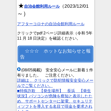
★
（2023/12/01
自
治会館
利用ルール
～）
アフターコロナの自治会館利用ルール
クリックでpd
f 2ページ詳細表示（令和 5年
11 月 18 日決定）を確認ください。
☆☆☆ ホットなお知らせと報
告
(08/05掲載) 安全安心メールに新着１件
有りました。 ご注意ください。
詳細は 、クリックで防犯情報安全安心メー
ルでご覧ください。
■特殊詐欺
【発生場所】 長浜
【発生
状況】パソコンが危険を察知と表示したた
め、サポートセンターに架電、セキュリテ
ィソフトを導入する名目で現金を要求され