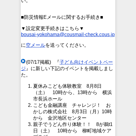
い。
■防災情報Eメールに関するお手続き■
▼設定変更手続きはこちら▼
bousai-yokohama@cousmail-check.cous.jp
に
空メール
を送ってください。
(07/17掲載) 『
子ども向けイベントペー
ジ
』に新しい下記のイベントを掲載しまし
た。
夏休みこども体験教室 8月8日
（土） 10時から、13時から 横浜
市長浜ホール
こども金融講座 チャレンジ！ お
かしの株式会社 8月3日（月）10時
から 金沢地区センター
親子でうどん作り体験！！ 8が鵜t1
日（土） 10時から 柳町地域ケア