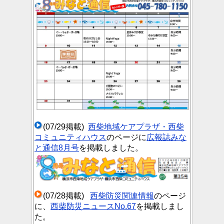
(07/29掲載)
西柴地域ケアプラザ・西柴
コミュニティハウス
のページに
広報誌みな
と通信8月号
を掲載しました。
(07/28掲載)
西柴防災関連情報
のページ
に、
西柴防災ニュースNo.67
を掲載しまし
た。