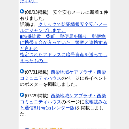
たもの。
(08/03掲載) 安全安心メールに新着１件
有りました。
詳細は、
クリックで防犯情報安全安心メー
ルにジャンプします。
■特殊詐欺 柴町 郵便局を騙り、郵便物
に携帯５台が入っていた、警察と連携する
と言われ
指定されたアドレスに暗号資産を送ってし
まったもの。
(07/31掲載)
西柴地域ケアプラザ・西柴
コミュニティハウス
のページに各イベント
のポスターを掲載しました。
(07/29掲載)
西柴地域ケアプラザ・西柴
コミュニティハウス
のページに
広報誌みな
と通信8月号(カレンダー版)
を掲載しまし
た。